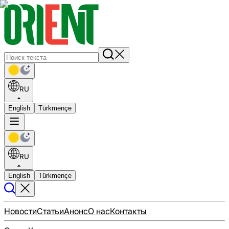
RU
English
Türkmençe
RU
English
Türkmençe
Новости
Статьи
Анонс
О нас
Контакты