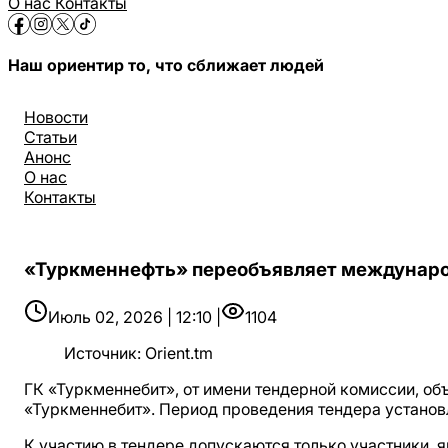
О нас
Контакты
Наш ориентир то, что сближает людей
Новости
Статьи
Анонс
О нас
Контакты
«Туркменнефть» переобъявляет междунар
Июль 02, 2026 | 12:10 |
1104
Источник
:
Orient.tm
ГК «Туркменнебит», от имени тендерной комиссии, о
«Туркменнебит». Период проведения тендера установле
К участию в тендере допускаются только участники,