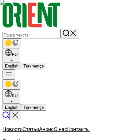
RU
English
Türkmençe
RU
English
Türkmençe
Новости
Статьи
Анонс
О нас
Контакты