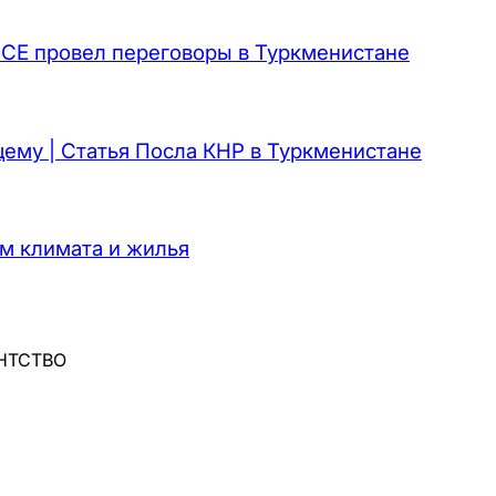
СЕ провел переговоры в Туркменистане
ему | Статья Посла КНР в Туркменистане
м климата и жилья
ЕНТСТВО