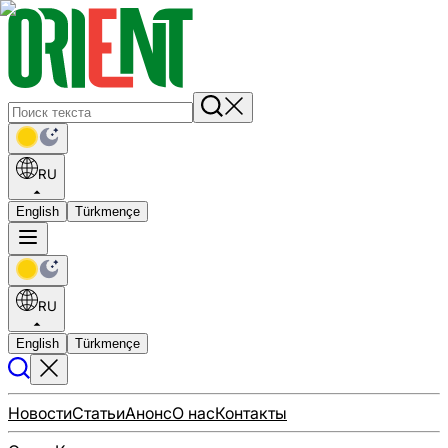
RU
English
Türkmençe
RU
English
Türkmençe
Новости
Статьи
Анонс
О нас
Контакты