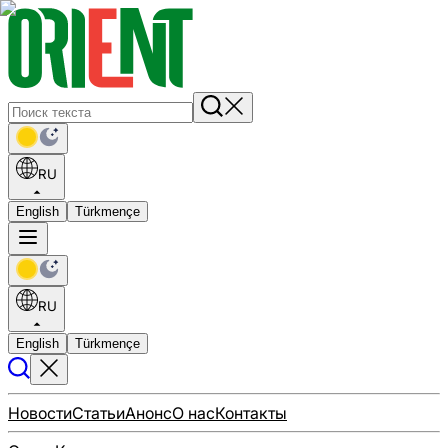
RU
English
Türkmençe
RU
English
Türkmençe
Новости
Статьи
Анонс
О нас
Контакты