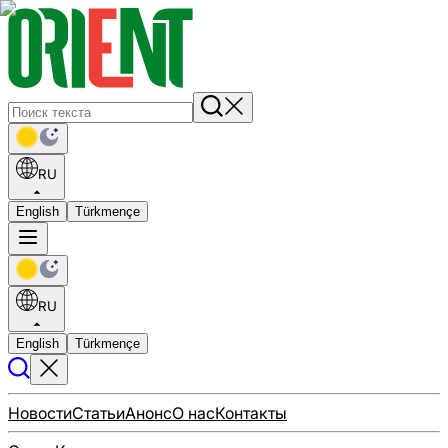
RU
English
Türkmençe
RU
English
Türkmençe
Новости
Статьи
Анонс
О нас
Контакты