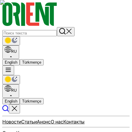
RU
English
Türkmençe
RU
English
Türkmençe
Новости
Статьи
Анонс
О нас
Контакты