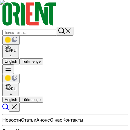
RU
English
Türkmençe
RU
English
Türkmençe
Новости
Статьи
Анонс
О нас
Контакты