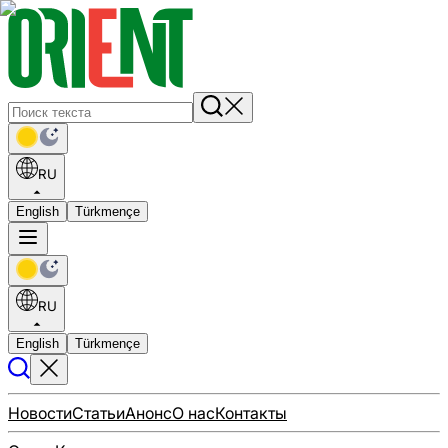
RU
English
Türkmençe
RU
English
Türkmençe
Новости
Статьи
Анонс
О нас
Контакты