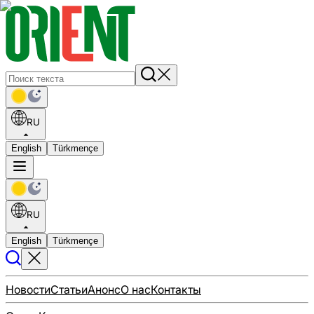
RU
English
Türkmençe
RU
English
Türkmençe
Новости
Статьи
Анонс
О нас
Контакты