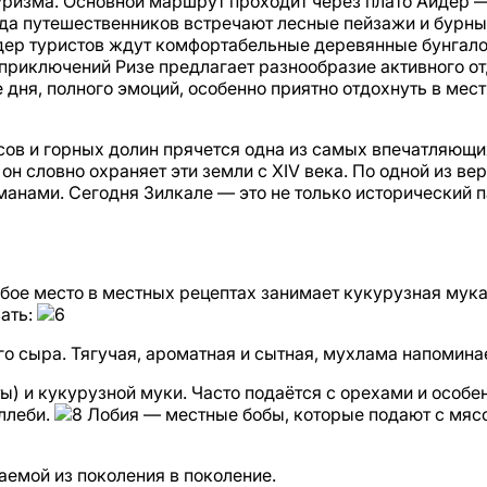
уризма. Основной маршрут проходит через плато Айдер 
да путешественников встречают лесные пейзажи и бурны
ер туристов ждут комфортабельные деревянные бунгало, 
приключений Ризе предлагает разнообразие активного от
 дня, полного эмоций, особенно приятно отдохнуть в мес
сов и горных долин прячется одна из самых впечатляющи
н словно охраняет эти земли с XIV века. По одной из ве
анами. Сегодня Зилкале — это не только исторический п
ое место в местных рецептах занимает кукурузная мука, и
вать:
го сыра. Тягучая, ароматная и сытная, мухлама напомин
ты) и кукурузной муки. Часто подаётся с орехами и особ
ллеби.
Лобия — местные бобы, которые подают с мясо
аемой из поколения в поколение.