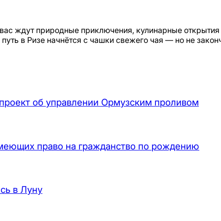
де вас ждут природные приключения, кулинарные открытия
путь в Ризе начнётся с чашки свежего чая — но не законч
проект об управлении Ормузским проливом
имеющих право на гражданство по рождению
сь в Луну