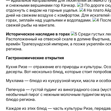
— идеальное направление для любителей активного т
и снежными вершинами гор Качкар.
По дороге сю
отдохнуть с видом на горные ущелья.
На плато Айд
дней на свежем воздухе с комфортом. Для искателей 
горах, зиплайн над ущельями и водопадами.
После
свежей рыбы на мангале.
Историческое наследие в горах
Среди густых ле
Расположенный на отвесной скале в долине Фыртына, о
времён Трапезундской империи, а позже укреплён осм
региона.
Гастрономические открытия
Кухня Ризе — отражение его природы и культуры. Особ
десерты. Вот несколько блюд, которые стоит попробо
Мухлама — блюдо из кукурузной муки, масла и особо
Пепечура — густой пудинг из виноградного сока (мус
необычный пирог с нежным молочным пудингом муха
блюдо региона.
Каждое из этих блюд — часть культуры Ризе, передав