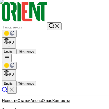
RU
English
Türkmençe
RU
English
Türkmençe
Новости
Статьи
Анонс
О нас
Контакты