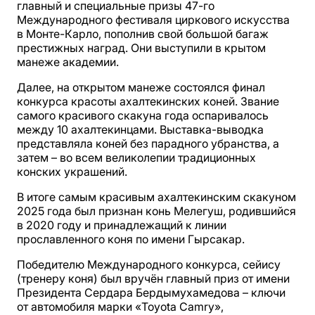
главный и специальные призы 47-го
Международного фестиваля циркового искусства
в Монте-Карло, пополнив свой большой багаж
престижных наград. Они выступили в крытом
манеже академии.
Далее, на открытом манеже состоялся финал
конкурса красоты ахалтекинских коней. Звание
самого красивого скакуна года оспаривалось
между 10 ахалтекинцами. Выставка-выводка
представляла коней без парадного убранства, а
затем – во всем великолепии традиционных
конских украшений.
В итоге самым красивым ахалтекинским скакуном
2025 года был признан конь Мелегуш, родившийся
в 2020 году и принадлежащий к линии
прославленного коня по имени Гырсакар.
Победителю Международного конкурса, сейису
(тренеру коня) был вручён главный приз от имени
Президента Сердара Бердымухамедова – ключи
от автомобиля марки «Toyota Camry»,