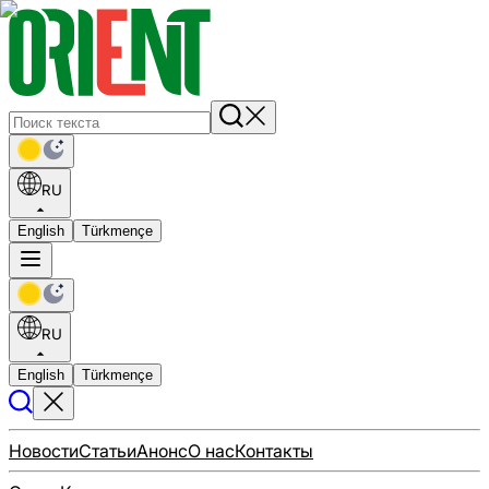
RU
English
Türkmençe
RU
English
Türkmençe
Новости
Статьи
Анонс
О нас
Контакты