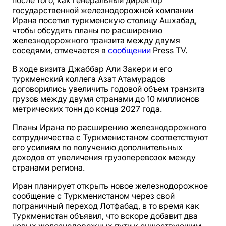
после того, как генеральный директор
государственной железнодорожной компании
Ирана посетил туркменскую столицу Ашхабад,
чтобы обсудить планы по расширению
железнодорожного транзита между двумя
соседями, отмечается в
сообщении
Press TV.
В ходе визита Джаббар Али Закери и его
туркменский коллега Азат Атамурадов
договорились увеличить годовой объем транзита
грузов между двумя странами до 10 миллионов
метрических тонн до конца 2027 года.
Планы Ирана по расширению железнодорожного
сотрудничества с Туркменистаном соответствуют
его усилиям по получению дополнительных
доходов от увеличения грузоперевозок между
странами региона.
Иран планирует открыть новое железнодорожное
сообщение с Туркменистаном через свой
пограничный переход Лотфабад, в то время как
Туркменистан объявил, что вскоре добавит два