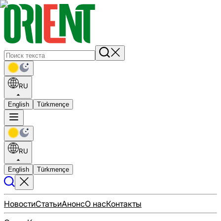
RU
English
Türkmençe
RU
English
Türkmençe
Новости
Статьи
Анонс
О нас
Контакты