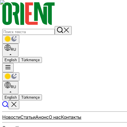
RU
English
Türkmençe
RU
English
Türkmençe
Новости
Статьи
Анонс
О нас
Контакты