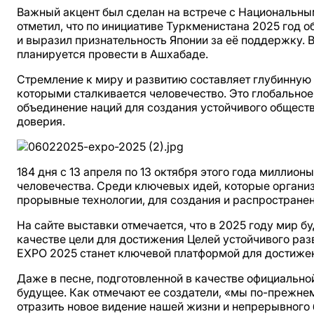
Важный акцент был сделан на встрече с Национальн
отметил, что по инициативе Туркменистана 2025 го
и выразил признательность Японии за её поддержку. 
планируется провести в Ашхабаде.
Стремление к миру и развитию составляет глубинную
которыми сталкивается человечество. Это глобально
объединение наций для создания устойчивого обществ
доверия.
184 дня с 13 апреля по 13 октября этого года миллио
человечества. Среди ключевых идей, которые органи
прорывные технологии, для создания и распространен
На сайте выставки отмечается, что в 2025 году мир б
качестве цели для достижения Целей устойчивого раз
EXPO 2025 станет ключевой платформой для достижен
Даже в песне, подготовленной в качестве официально
будущее. Как отмечают ее создатели, «мы по-прежне
отразить новое видение нашей жизни и непрерывного 