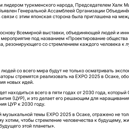
ым лидером туркменского народа, Председателем Халк 
д объявлен Генеральной Ассамблеей Организации Объеди
В связи с этим японская сторона была приглашена на м
 основу Всемирной выставки, объединяющей людей и инно
е мероприятие под названием «Проектирование общества
а, резонирующего со стремлением каждого человека к л
ны людей со всего мира будут не только осматривать эксп
заторы стремятся реализовать на EXPO 2025 в Осаке, об
ия новых идей.
удет находиться всего в пяти годах от 2030 года, котор
вития (ЦУР), и это делает его решающим для наращивания
ия ЦУР к 2030 году.
й музыкальной темы EXPO 2025 в Осаке, отражено не тол
му хотим, чтобы стремление человечества к будущему, ж
будущего этой планеты».