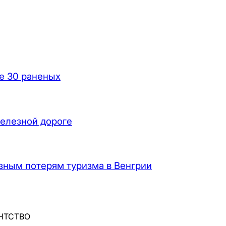
ее 30 раненых
елезной дороге
зным потерям туризма в Венгрии
ЕНТСТВО