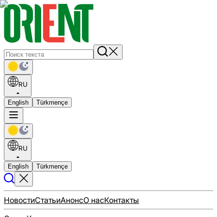
RU
English
Türkmençe
RU
English
Türkmençe
Новости
Статьи
Анонс
О нас
Контакты