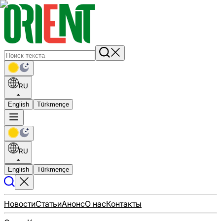
RU
English
Türkmençe
RU
English
Türkmençe
Новости
Статьи
Анонс
О нас
Контакты