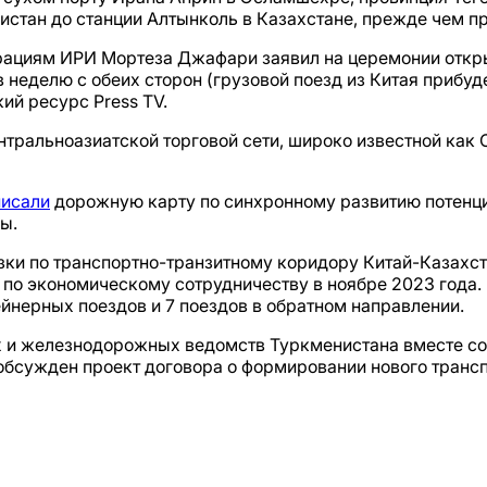
стан до станции Алтынколь в Казахстане, прежде чем пр
ациям ИРИ Мортеза Джафари заявил на церемонии откры
 неделю с обеих сторон (грузовой поезд из Китая прибуде
ий ресурс Press TV.
тральноазиатской торговой сети, широко известной как
писали
дорожную карту по синхронному развитию потенц
ы.
зки по транспортно-транзитному коридору Китай-Казахст
о экономическому сотрудничеству в ноябре 2023 года. 
йнерных поездов и 7 поездов в обратном направлении.
х и железнодорожных ведомств Туркменистана вместе со 
 обсужден проект договора о формировании нового трансп