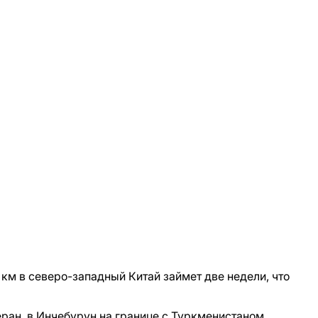
 км в северо-западный Китай займет две недели, что
ран, в Инчебурун на границе с Туркменистаном,