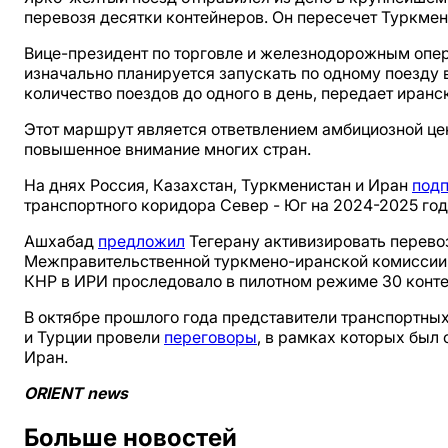
перевозя десятки контейнеров. Он пересечет Туркмени
Вице-президент по торговле и железнодорожным опер
изначально планируется запускать по одному поезду в
количество поездов до одного в день, передает иранск
Этот маршрут является ответвлением амбициозной цен
повышенное внимание многих стран.
На днях Россия, Казахстан, Туркменистан и Иран
под
транспортного коридора Север - Юг на 2024-2025 год
Ашхабад
предложил
Тегерану активизировать перево
Межправительственной туркмено-иранской комиссии п
КНР в ИРИ проследовало в пилотном режиме 30 конте
В октябре прошлого года представители транспортны
и Турции провели
переговоры
, в рамках которых был
Иран.
ORIENT news
Больше новостей