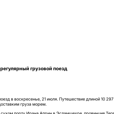
 регулярный грузовой поезд
оезд в воскресенье, 21 июля. Путешествие длиной 10 297
доставким груза морем.
 сухом порту Ирана Априн в Эсламшехре, провинция Теге