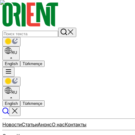
RU
English
Türkmençe
RU
English
Türkmençe
Новости
Статьи
Анонс
О нас
Контакты