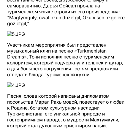
саморазвитию. Дарья Сойсал прочла на
туркменском языке строки из его произведения:
"Magtymguly, owal özüň düzetgil, Özüňi sen özgelere
göz etgil,".
Участникам мероприятия был представлен
музыкальный клип на песню «Turkmenistan
Dreams». Тони исполнил песню с туркменским
колоритом, который подчеркнули тельпек и дутар,
а для большего погружения гостям предложили
отведать блюда туркменской кухни.
Песня, слова которой написаны дипломатом
посольства Марал Рахымовой, повествует о любви
к Родине, богатом культурном наследии
Туркменистана, его уникальной природе и
гостеприимном народе, о мудрости Махтумкули,
который стал духовным ориентиром нации.