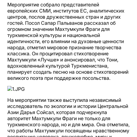
Мероприятие собрало представителей
европейских СМИ, институтов ЕС, аналитических
центров, послов дружественных стран и других
гостей. Посол Сапар Пальванов рассказал об
огромном значении Махтумкули Фраги для
туркменской культуры и национальной
идентичности, его влиянии на духовные ценности
народа, отметил мировое признание творчества
классика. Он процитировал стихотворение
Махтумкули «Лучше» и анонсировал, что Тони,
вдохновленный культурой Туркменистана,
планирует создать песню на основе стихотворений
великого поэта при поддержке посольства.
На мероприятии также выступила независимый
исследователь по экологии и истории Центральной
Азии Дарья Сойсал, которая подчеркнула
авторитет Махтумкули Фраги не только для
туркменского народа, но и для мира. Она отметила,
что работы Махтумкули посвящены нравственному
воспитанию человека, дружелюбию, миру и