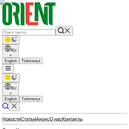
RU
English
Türkmençe
RU
English
Türkmençe
Новости
Статьи
Анонс
О нас
Контакты