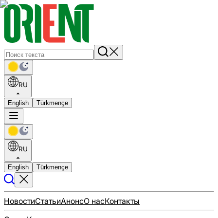
RU
English
Türkmençe
RU
English
Türkmençe
Новости
Статьи
Анонс
О нас
Контакты