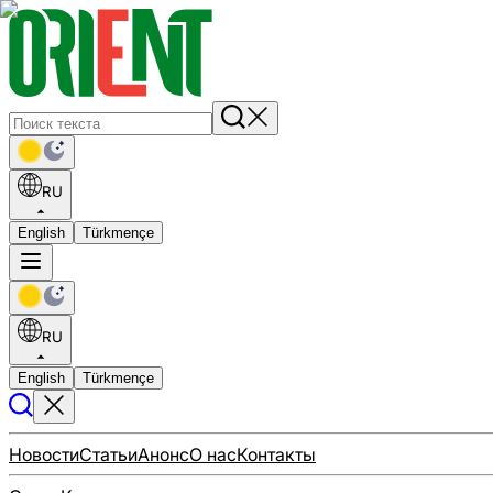
RU
English
Türkmençe
RU
English
Türkmençe
Новости
Статьи
Анонс
О нас
Контакты