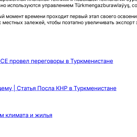
но используются управлением Türkmengazburawlaýyş, со
 момент времени проходит первый этап своего освоения
с местных залежей, чтобы поэтапно увеличивать экспорт 
СЕ провел переговоры в Туркменистане
ему | Статья Посла КНР в Туркменистане
м климата и жилья