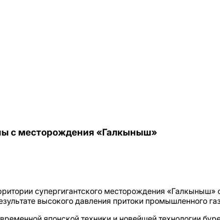
ны с месторождения «Галкыныш»
рритории супергигантского месторождения «Галкыныш» с
результате высокого давления притоки промышленного газ
ременной японской техники и новейшей технологии буре