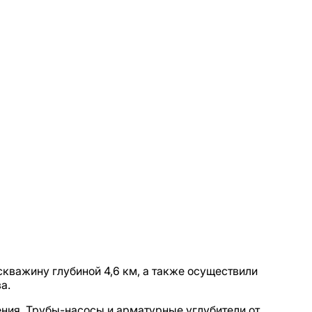
кважину глубиной 4,6 км, а также осуществили
а.
ния. Трубы-насосы и арматурные углубители от