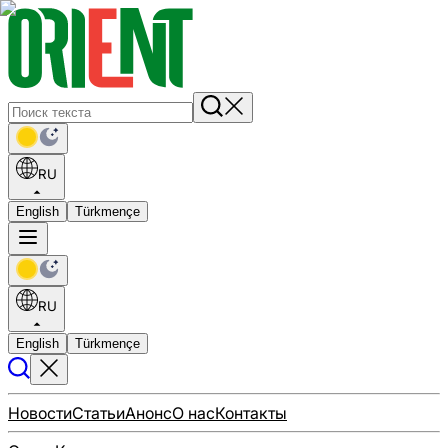
RU
English
Türkmençe
RU
English
Türkmençe
Новости
Статьи
Анонс
О нас
Контакты