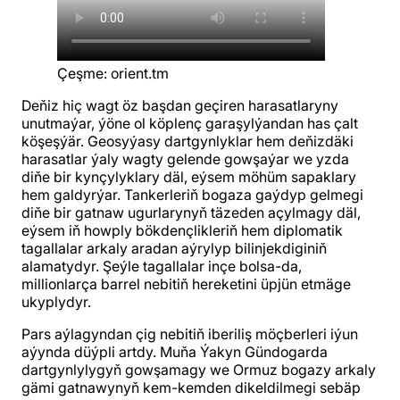
Çeşme
:
orient.tm
Deňiz hiç wagt öz başdan geçiren harasatlaryny
unutmaýar, ýöne ol köplenç garaşylýandan has çalt
köşeşýär. Geosyýasy dartgynlyklar hem deňizdäki
harasatlar ýaly wagty gelende gowşaýar we yzda
diňe bir kynçylyklary däl, eýsem möhüm sapaklary
hem galdyrýar. Tankerleriň bogaza gaýdyp gelmegi
diňe bir gatnaw ugurlarynyň täzeden açylmagy däl,
eýsem iň howply bökdençlikleriň hem diplomatik
tagallalar arkaly aradan aýrylyp bilinjekdiginiň
alamatydyr. Şeýle tagallalar inçe bolsa-da,
millionlarça barrel nebitiň hereketini üpjün etmäge
ukyplydyr.
Pars aýlagyndan çig nebitiň iberiliş möçberleri iýun
aýynda düýpli artdy. Muňa Ýakyn Gündogarda
dartgynlylygyň gowşamagy we Ormuz bogazy arkaly
gämi gatnawynyň kem-kemden dikeldilmegi sebäp