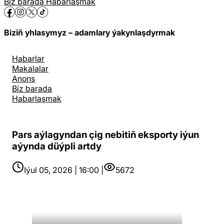
Biz barada
Habarlaşmak
Biziň yhlasymyz – adamlary ýakynlaşdyrmak
Habarlar
Makalalar
Anons
Biz barada
Habarlaşmak
Pars aýlagyndan çig nebitiň eksporty iýun
aýynda düýpli artdy
Iýul 05, 2026 | 16:00 |
5672