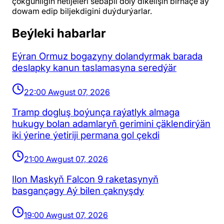
çökgünligiň netijeleri sebäpli doly dikelişiň birnäçe aý
dowam edip biljekdigini duýdurýarlar.
Beýleki habarlar
Eýran Ormuz bogazyny dolandyrmak barada
deslapky kanun taslamasyna seredýär
22:00 Awgust 07, 2026
Tramp dogluş boýunça raýatlyk almaga
hukugy bolan adamlaryň gerimini çäklendirýän
iki ýerine ýetiriji permana gol çekdi
21:00 Awgust 07, 2026
Ilon Maskyň Falcon 9 raketasynyň
basgançagy Aý bilen çaknyşdy
19:00 Awgust 07, 2026