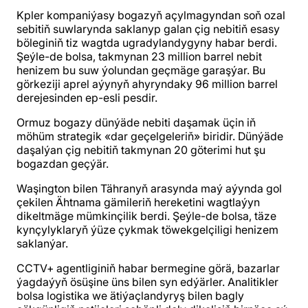
Kpler kompaniýasy bogazyň açylmagyndan soň ozal
sebitiň suwlarynda saklanyp galan çig nebitiň esasy
böleginiň tiz wagtda ugradylandygyny habar berdi.
Şeýle-de bolsa, takmynan 23 million barrel nebit
henizem bu suw ýolundan geçmäge garaşýar. Bu
görkeziji aprel aýynyň ahyryndaky 96 million barrel
derejesinden ep-esli pesdir.
Ormuz bogazy dünýäde nebiti daşamak üçin iň
möhüm strategik «dar geçelgeleriň» biridir. Dünýäde
daşalýan çig nebitiň takmynan 20 göterimi hut şu
bogazdan geçýär.
Waşington bilen Tähranyň arasynda maý aýynda gol
çekilen Ähtnama gämileriň hereketini wagtlaýyn
dikeltmäge mümkinçilik berdi. Şeýle-de bolsa, täze
kynçylyklaryň ýüze çykmak töwekgelçiligi henizem
saklanýar.
CCTV+ agentliginiň habar bermegine görä, bazarlar
ýagdaýyň ösüşine üns bilen syn edýärler. Analitikler
bolsa logistika we ätiýaçlandyryş bilen bagly