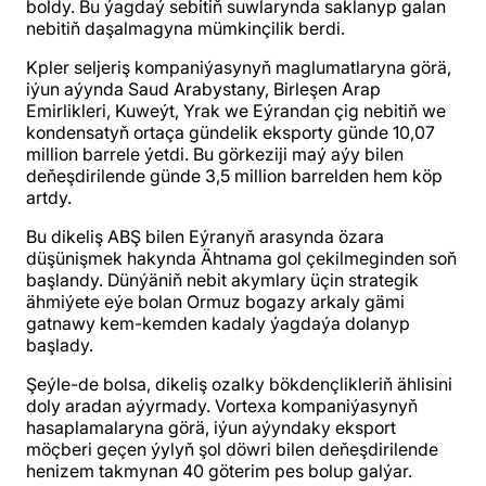
boldy. Bu ýagdaý sebitiň suwlarynda saklanyp galan
nebitiň daşalmagyna mümkinçilik berdi.
Kpler seljeriş kompaniýasynyň maglumatlaryna görä,
iýun aýynda Saud Arabystany, Birleşen Arap
Emirlikleri, Kuweýt, Yrak we Eýrandan çig nebitiň we
kondensatyň ortaça gündelik eksporty günde 10,07
million barrele ýetdi. Bu görkeziji maý aýy bilen
deňeşdirilende günde 3,5 million barrelden hem köp
artdy.
Bu dikeliş ABŞ bilen Eýranyň arasynda özara
düşünişmek hakynda Ähtnama gol çekilmeginden soň
başlandy. Dünýäniň nebit akymlary üçin strategik
ähmiýete eýe bolan Ormuz bogazy arkaly gämi
gatnawy kem-kemden kadaly ýagdaýa dolanyp
başlady.
Şeýle-de bolsa, dikeliş ozalky bökdençlikleriň ählisini
doly aradan aýyrmady. Vortexa kompaniýasynyň
hasaplamalaryna görä, iýun aýyndaky eksport
möçberi geçen ýylyň şol döwri bilen deňeşdirilende
henizem takmynan 40 göterim pes bolup galýar.