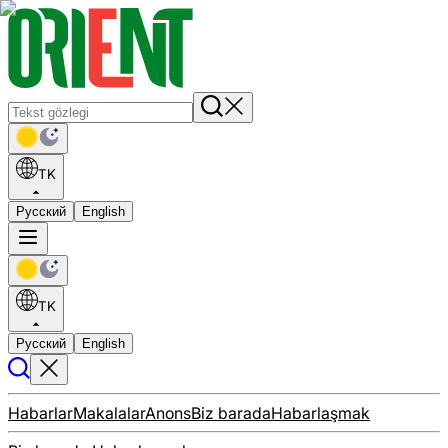
TK
Русский
English
TK
Русский
English
Habarlar
Makalalar
Anons
Biz barada
Habarlaşmak