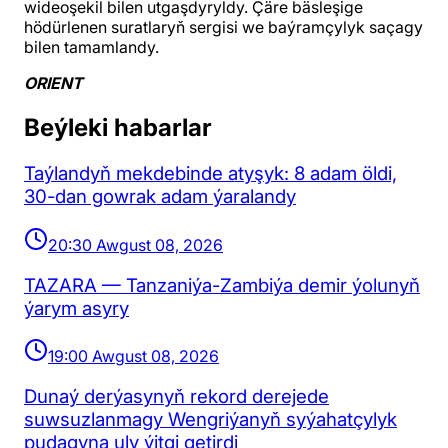
wideoşekil bilen utgaşdyryldy. Çäre bäsleşige
hödürlenen suratlaryň sergisi we baýramçylyk saçagy
bilen tamamlandy.
ORIENT
Beýleki habarlar
Taýlandyň mekdebinde atyşyk: 8 adam öldi,
30-dan gowrak adam ýaralandy
20:30 Awgust 08, 2026
TAZARA — Tanzaniýa-Zambiýa demir ýolunyň
ýarym asyry
19:00 Awgust 08, 2026
Dunaý derýasynyň rekord derejede
suwsuzlanmagy Wengriýanyň syýahatçylyk
pudagyna uly ýitgi getirdi