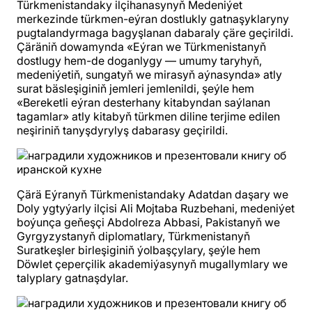
Türkmenistandaky ilçihanasynyň Medeniýet
merkezinde türkmen-eýran dostlukly gatnaşyklaryny
pugtalandyrmaga bagyşlanan dabaraly çäre geçirildi.
Çäräniň dowamynda «Eýran we Türkmenistanyň
dostlugy hem-de doganlygy — umumy taryhyň,
medeniýetiň, sungatyň we mirasyň aýnasynda» atly
surat bäsleşiginiň jemleri jemlenildi, şeýle hem
«Bereketli eýran desterhany kitabyndan saýlanan
tagamlar» atly kitabyň türkmen diline terjime edilen
neşiriniň tanyşdyrylyş dabarasy geçirildi.
Çärä Eýranyň Türkmenistandaky Adatdan daşary we
Doly ygtyýarly ilçisi Ali Mojtaba Ruzbehani, medeniýet
boýunça geňeşçi Abdolreza Abbasi, Pakistanyň we
Gyrgyzystanyň diplomatlary, Türkmenistanyň
Suratkeşler birleşiginiň ýolbaşçylary, şeýle hem
Döwlet çeperçilik akademiýasynyň mugallymlary we
talyplary gatnaşdylar.