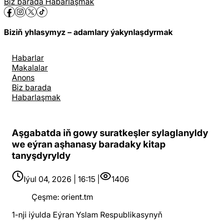
Biz barada
Habarlaşmak
Biziň yhlasymyz – adamlary ýakynlaşdyrmak
Habarlar
Makalalar
Anons
Biz barada
Habarlaşmak
Aşgabatda iň gowy suratkeşler sylaglanyldy
we eýran aşhanasy baradaky kitap
tanyşdyryldy
Iýul 04, 2026 | 16:15 |
1406
Çeşme
:
orient.tm
1-nji iýulda Eýran Yslam Respublikasynyň