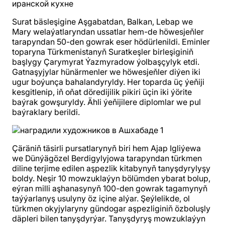
Surat bäsleşigine Aşgabatdan, Balkan, Lebap we
Mary welaýatlaryndan ussatlar hem-de höwesjeňler
tarapyndan 50-den gowrak eser hödürlenildi. Eminler
toparyna Türkmenistanyň Suratkeşler birleşiginiň
başlygy Çarymyrat Ýazmyradow ýolbaşçylyk etdi.
Gatnaşyjylar hünärmenler we höwesjeňler diýen iki
ugur boýunça bahalandyryldy. Her toparda üç ýeňiji
kesgitlenip, iň oňat döredijilik pikiri üçin iki ýörite
baýrak gowşuryldy. Ähli ýeňijilere diplomlar we pul
baýraklary berildi.
Çäräniň täsirli pursatlarynyň biri hem Ajap Igliýewa
we Dünýägözel Berdigylyjowa tarapyndan türkmen
diline terjime edilen aşpezlik kitabynyň tanyşdyrylyşy
boldy. Neşir 10 mowzuklaýyn bölümden ybarat bolup,
eýran milli aşhanasynyň 100-den gowrak tagamynyň
taýýarlanyş usulyny öz içine alýar. Şeýlelikde, ol
türkmen okyjylaryny gündogar aşpezliginiň özboluşly
däpleri bilen tanyşdyrýar. Tanyşdyryş mowzuklaýyn