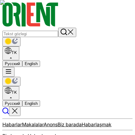
TK
Русский
English
TK
Русский
English
Habarlar
Makalalar
Anons
Biz barada
Habarlaşmak