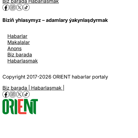
Biz barada
Habarlaşmak
Biziň yhlasymyz – adamlary ýakynlaşdyrmak
Habarlar
Makalalar
Anons
Biz barada
Habarlaşmak
Copyright 2017-2026 ORIENT habarlar portaly
Biz barada |
Habarlaşmak |