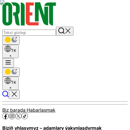
TK
TK
Biz barada
Habarlaşmak
Biziň yhlasymyz – adamlary ýakynlaşdyrmak