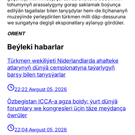
tohumynyň arassalygyny gorap saklamak boýunça
edilýän tagallalar bilen tanyşdylar hem-de Ilçihananyň
muzeýinde ýerleşdirilen türkmen milli däp-dessuruna
we sungatyna degişli eksponatlary aýlanyp gördüler.
ORIENT
Beýleki habarlar
Türkmen wekiliýeti Niderlandlarda ahalteke
atlarynyň dünýä çempionatyna taýarlygyň
barşy bilen tanyşýarlar
22:22 Awgust 05, 2026
Özbegistan ICCA-a agza boldy: ýurt dünýä
forumlary we kongresleri üçin täze meýdança
öwrüler
22:04 Awgust 05, 2026