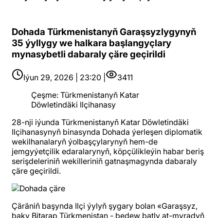
Dohada Türkmenistanyň Garaşsyzlygynyň
35 ýyllygy we halkara başlangyçlary
mynasybetli dabaraly çäre geçirildi
Iýun 29, 2026 | 23:20 |
3411
Çeşme
:
Türkmenistanyň Katar
Döwletindäki Ilçihanasy
28-nji iýunda Türkmenistanyň Katar Döwletindäki
Ilçihanasynyň binasynda Dohada ýerleşen diplomatik
wekilhanalaryň ýolbaşçylarynyň hem-de
jemgyýetçilik edaralarynyň, köpçülikleýin habar beriş
serişdeleriniň wekilleriniň gatnaşmagynda dabaraly
çäre geçirildi.
Çäräniň başynda Ilçi ýylyň şygary bolan «Garaşsyz,
baky Bitarap Türkmenistan - bedew batly at-myradyň