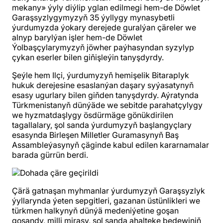
mekany» ýyly diýlip yglan edilmegi hem-de Döwlet
Garaşsyzlygymyzyň 35 ýyllygy mynasybetli
ýurdumyzda ýokary derejede guralýan çäreler we
alnyp barylýan işler hem-de Döwlet
Ýolbaşçylarymyzyň jöwher paýhasyndan syzylyp
çykan eserler bilen giňişleýin tanyşdyrdy.
Şeýle hem Ilçi, ýurdumyzyň hemişelik Bitaraplyk
hukuk derejesine esaslanýan daşary syýasatynyň
esasy ugurlary bilen giňden tanyşdyrdy. Aýratynda
Türkmenistanyň dünýäde we sebitde parahatçylygy
we hyzmatdaşlygy ösdürmäge gönükdirilen
tagallalary, şol sanda ýurdumyzyň başlangyçlary
esasynda Birleşen Milletler Guramasynyň Baş
Assambleýasynyň çäginde kabul edilen kararnamalar
barada gürrün berdi.
Çärä gatnaşan myhmanlar ýurdumyzyň Garaşsyzlyk
ýyllarynda ýeten sepgitleri, gazanan üstünlikleri we
türkmen halkynyň dünýä medeniýetine goşan
goşandy, milli mirasy, şol sanda ahalteke bedewiniň