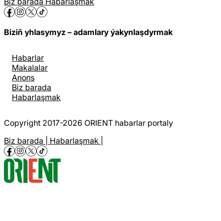
Biz barada
Habarlaşmak
Biziň yhlasymyz – adamlary ýakynlaşdyrmak
Habarlar
Makalalar
Anons
Biz barada
Habarlaşmak
Copyright 2017-2026 ORIENT habarlar portaly
Biz barada |
Habarlaşmak |