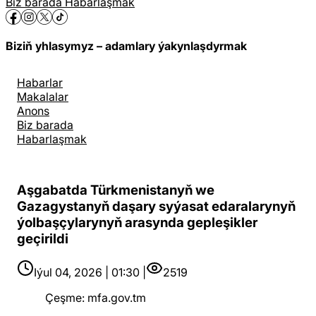
Biz barada
Habarlaşmak
Biziň yhlasymyz – adamlary ýakynlaşdyrmak
Habarlar
Makalalar
Anons
Biz barada
Habarlaşmak
Aşgabatda Türkmenistanyň we
Gazagystanyň daşary syýasat edaralarynyň
ýolbaşçylarynyň arasynda gepleşikler
geçirildi
Iýul 04, 2026 | 01:30 |
2519
Çeşme
:
mfa.gov.tm