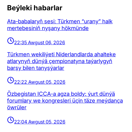
Beýleki habarlar
Ata-babalaryň sesi: Türkmen “urany” halk
mertebesiniň nyşany hökmünde
22:35 Awgust 06, 2026
Türkmen wekiliýeti Niderlandlarda ahalteke
atlarynyň dünýä çempionatyna taýarlygyň
barşy bilen tanyşýarlar
22:22 Awgust 05, 2026
Özbegistan ICCA-a agza boldy: ýurt dünýä
forumlary we kongresleri üçin täze meýdança
öwrüler
22:04 Awgust 05, 2026