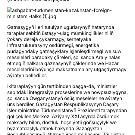
Gatnaşygyň ileri tutulýan ugurlarynyň hatarynda
taraplar sebitiň üstaşyr-ulag mümkinçiliklerini iň
ýokary derejä çykarmagy, serhetýaka
infrastrukturasyny ösdürmegi, energetika
pudagyndaky gatnaşyklary işjeňleşdirmegi we suw
meseleleri baradaky çäreleri, şol sanda Araly halas
etmegiň halkara gaznasynyň çäklerinde we Hazar
meselelerini boýunça maksatnamalary utgaşdyrmagy
aýratyn bellediler.
Ikitaraplaýyn gün tertibinden başga-da, ministrler
sebitdäki integrasiýa proseslerine we howpsuzlygyna,
şol sanda Owganystanyň ösüş meselelerine aýratyn
üns berdiler. Gazagystan Respublikasynyň Daşary
işler ministrine Türkmenistanyň Prezidenti tarapyndan
gol çekilen Merkezi Aziýany XXI asyrda ösdürmek
maksady bilen, dostluk, hoşniýetli goňşuçylyk we
hyzmatdaşlyk etmek hakynda Gazagystan
Respublikasynyň, Gyrgyz Respublikasyny, Täjigistan