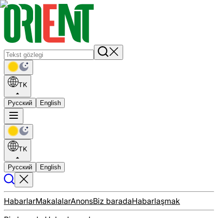
TK
Русский
English
TK
Русский
English
Habarlar
Makalalar
Anons
Biz barada
Habarlaşmak