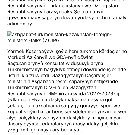
Respublikasynyň, Türkmenistanyň we Özbegistan
Respublikasynyň arasyndaky Şertnamanyň
gowşurylmagy saparyň dowamyndaky möhüm amaly
ädim boldy.
Ýermek Koşerbaýewi şeýle hem türkmen kärdeşlerine
Merkezi Aziýanyň we GDA-nyň döwlet
Baştutanlarynyň konsultatiw duşuşyklaryna
Türkmenistanyň başlyklyk etmegi döwründe işlerinde
üstünlik arzuw etdi. Gazagystanyň Daşary işler
ministriniň Aşgabada resmi saparynyň netijesinde
Türkmenistanyň DIM-i bilen Gazagystan
Respublikasynyň DIM-niň arasynda 2027–2028-nji
ýyllar üçin Hyzmatdaşlyk maksatnamasyna gol
çekildi, bu maksatnama saglygy goraýyş, sport we
köpçülikleýin habar beriş serişdelerinde ynsanperwer
alyş-çalşyklary we hyzmatdaşlyklary öz içine alýan
daşary syýasat edaralarynyň arasyndaky geljekki
yzygiderli gatnaşyklary berkitýär.