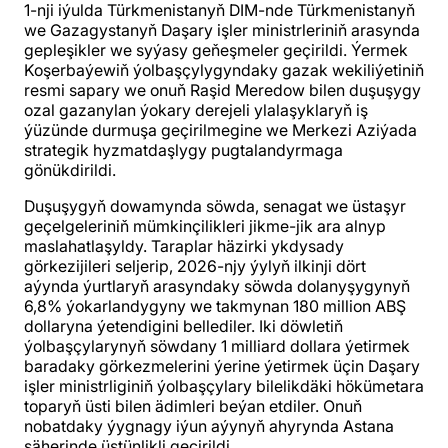
1-nji iýulda Türkmenistanyň DIM-nde Türkmenistanyň
we Gazagystanyň Daşary işler ministrleriniň arasynda
gepleşikler we syýasy geňeşmeler geçirildi. Ýermek
Koşerbaýewiň ýolbaşçylygyndaky gazak wekiliýetiniň
resmi sapary we onuň Raşid Meredow bilen duşuşygy
ozal gazanylan ýokary derejeli ylalaşyklaryň iş
ýüzünde durmuşa geçirilmegine we Merkezi Aziýada
strategik hyzmatdaşlygy pugtalandyrmaga
gönükdirildi.
Duşuşygyň dowamynda söwda, senagat we üstaşyr
geçelgeleriniň mümkinçilikleri jikme-jik ara alnyp
maslahatlaşyldy. Taraplar häzirki ykdysady
görkezijileri seljerip, 2026-njy ýylyň ilkinji dört
aýynda ýurtlaryň arasyndaky söwda dolanyşygynyň
6,8% ýokarlandygyny we takmynan 180 million ABŞ
dollaryna ýetendigini bellediler. Iki döwletiň
ýolbaşçylarynyň söwdany 1 milliard dollara ýetirmek
baradaky görkezmelerini ýerine ýetirmek üçin Daşary
işler ministrliginiň ýolbaşçylary bilelikdäki hökümetara
toparyň üsti bilen ädimleri beýan etdiler. Onuň
nobatdaky ýygnagy iýun aýynyň ahyrynda Astana
şäherinde üstünlikli geçirildi.