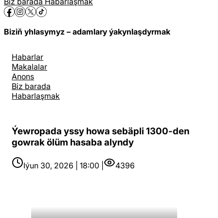
Biz barada
Habarlaşmak
Biziň yhlasymyz – adamlary ýakynlaşdyrmak
Habarlar
Makalalar
Anons
Biz barada
Habarlaşmak
Ýewropada yssy howa sebäpli 1300-den
gowrak ölüm hasaba alyndy
Iýun 30, 2026 | 18:00 |
4396