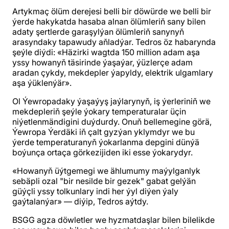
Artykmaç ölüm derejesi belli bir döwürde we belli bir
ýerde hakykatda hasaba alnan ölümleriň sany bilen
adaty şertlerde garaşylýan ölümleriň sanynyň
arasyndaky tapawudy aňladýar. Tedros öz habarynda
şeýle diýdi: «Häzirki wagtda 150 million adam aşa
yssy howanyň täsirinde ýaşaýar, ýüzlerçe adam
aradan çykdy, mekdepler ýapyldy, elektrik ulgamlary
aşa ýüklenýär».
Ol Ýewropadaky ýaşaýyş jaýlarynyň, iş ýerleriniň we
mekdepleriň şeýle ýokary temperaturalar üçin
niýetlenmändigini duýdurdy. Onuň bellemegine görä,
Ýewropa Ýerdäki iň çalt gyzýan yklymdyr we bu
ýerde temperaturanyň ýokarlanma depgini dünýä
boýunça ortaça görkezijiden iki esse ýokarydyr.
«Howanyň üýtgemegi we ählumumy maýylganlyk
sebäpli ozal "bir nesilde bir gezek" gabat gelýän
güýçli yssy tolkunlary indi her ýyl diýen ýaly
gaýtalanýar» — diýip, Tedros aýtdy.
BSGG agza döwletler we hyzmatdaşlar bilen bilelikde