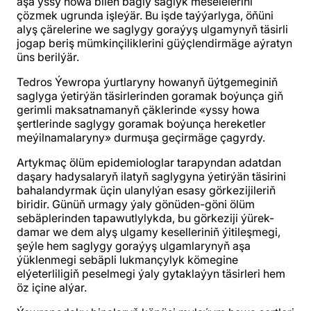
aşa yssy howa bilen bagly saglyk meselelerini
çözmek ugrunda işleýär. Bu işde taýýarlyga, öňüni
alyş çärelerine we saglygy goraýyş ulgamynyň täsirli
jogap beriş mümkinçiliklerini güýçlendirmäge aýratyn
üns berilýär.
Tedros Ýewropa ýurtlaryny howanyň üýtgemeginiň
saglyga ýetirýän täsirlerinden goramak boýunça giň
gerimli maksatnamanyň çäklerinde «yssy howa
şertlerinde saglygy goramak boýunça hereketler
meýilnamalaryny» durmuşa geçirmäge çagyrdy.
Artykmaç ölüm epidemiologlar tarapyndan adatdan
daşary hadysalaryň ilatyň saglygyna ýetirýän täsirini
bahalandyrmak üçin ulanylýan esasy görkezijileriň
biridir. Günüň urmagy ýaly gönüden-göni ölüm
sebäplerinden tapawutlylykda, bu görkeziji ýürek-
damar we dem alyş ulgamy keselleriniň ýitileşmegi,
şeýle hem saglygy goraýyş ulgamlarynyň aşa
ýüklenmegi sebäpli lukmançylyk kömegine
elýeterliligiň peselmegi ýaly gytaklaýyn täsirleri hem
öz içine alýar.