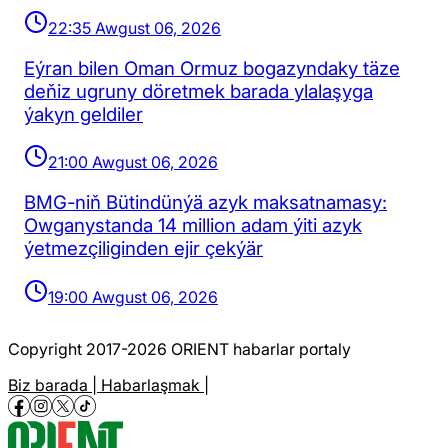
22:35 Awgust 06, 2026
Eýran bilen Oman Ormuz bogazyndaky täze
deňiz ugruny döretmek barada ylalaşyga
ýakyn geldiler
21:00 Awgust 06, 2026
BMG-niň Bütindünýä azyk maksatnamasy:
Owganystanda 14 million adam ýiti azyk
ýetmezçiliginden ejir çekýär
19:00 Awgust 06, 2026
Copyright 2017-2026 ORIENT habarlar portaly
Biz barada |
Habarlaşmak |