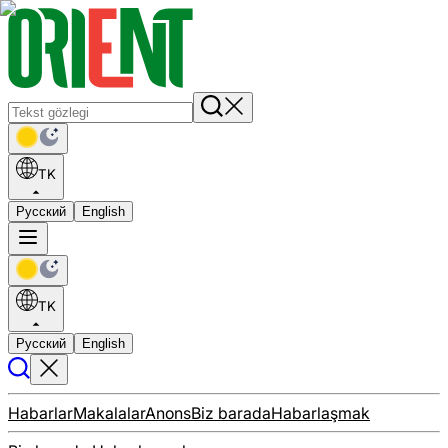
TK
Русский
English
TK
Русский
English
Habarlar
Makalalar
Anons
Biz barada
Habarlaşmak