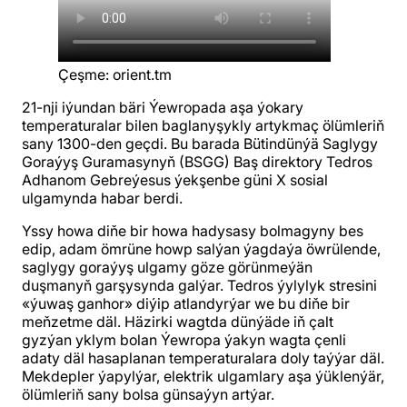
Çeşme
:
orient.tm
21-nji iýundan bäri Ýewropada aşa ýokary
temperaturalar bilen baglanyşykly artykmaç ölümleriň
sany 1300-den geçdi. Bu barada Bütindünýä Saglygy
Goraýyş Guramasynyň (BSGG) Baş direktory Tedros
Adhanom Gebreýesus ýekşenbe güni X sosial
ulgamynda habar berdi.
Yssy howa diňe bir howa hadysasy bolmagyny bes
edip, adam ömrüne howp salýan ýagdaýa öwrülende,
saglygy goraýyş ulgamy göze görünmeýän
duşmanyň garşysynda galýar. Tedros ýylylyk stresini
«ýuwaş ganhor» diýip atlandyrýar we bu diňe bir
meňzetme däl. Häzirki wagtda dünýäde iň çalt
gyzýan yklym bolan Ýewropa ýakyn wagta çenli
adaty däl hasaplanan temperaturalara doly taýýar däl.
Mekdepler ýapylýar, elektrik ulgamlary aşa ýüklenýär,
ölümleriň sany bolsa günsaýyn artýar.