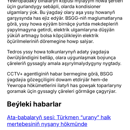
Ýewropadaky binalaryň köpüsi mylaýym howa şertleri
üçin gurlandygy sebäpli, olarda kondisioner
ulgamlary ýok. Bu ýagdaý olary aşa yssy howanyň
garşysynda has ejiz edýär. BSGG-niň maglumatlaryna
görä, yssy howa eýýäm birnäçe ýurtda mekdepleriň
ýapylmagyna getirdi, elektrik ulgamlaryna düşýän
ýüküň artmagy bolsa köpçülikleýin elektrik
öçürilmeleriniň döremegine howp salýar.
Tedros yssy howa tolkunlarynyň adaty ýagdaýa
öwrülýändigini belläp, olara uýgunlaşmak boýunça
çäreleriň gyssagly amala aşyrylmalydygyny nygtady.
CCTV+ agentliginiň habar bermegine görä, BSGG
ýagdaýa gözegçiligini dowam etdirýär hem-de
Ýewropa hökümetlerini ilatyň has gowşak toparlaryny
goramak üçin gyssagly çäreleri görmäge çagyrýar.
Beýleki habarlar
Ata-babalaryň sesi: Türkmen “urany” halk
mertebesiniň nyşany hökmünde