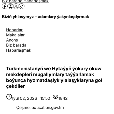
Biz barada
Habarlaşmak
Biziň yhlasymyz – adamlary ýakynlaşdyrmak
Habarlar
Makalalar
Anons
Biz barada
Habarlaşmak
Türkmenistanyň we Hytaýyň ýokary okuw
mekdepleri mugallymlary taýýarlamak
boýunça hyzmatdaşlyk ylalaşyklaryna gol
çekdiler
Iýul 02, 2026 | 15:50 |
1842
Çeşme
:
education.gov.tm