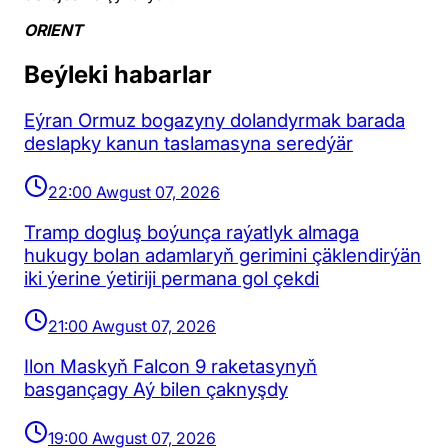
ORIENT
Beýleki habarlar
Eýran Ormuz bogazyny dolandyrmak barada
deslapky kanun taslamasyna seredýär
22:00 Awgust 07, 2026
Tramp dogluş boýunça raýatlyk almaga
hukugy bolan adamlaryň gerimini çäklendirýän
iki ýerine ýetiriji permana gol çekdi
21:00 Awgust 07, 2026
Ilon Maskyň Falcon 9 raketasynyň
basgançagy Aý bilen çaknyşdy
19:00 Awgust 07, 2026