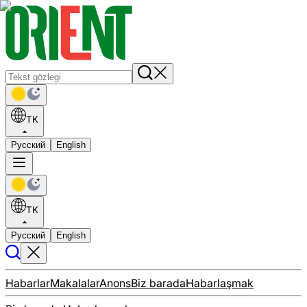
TK
Русский
English
TK
Русский
English
Habarlar
Makalalar
Anons
Biz barada
Habarlaşmak