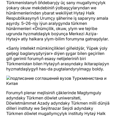
Türkmenistanyň öňdebaryjy üç sany mugallymçylyk
ýokary okuw mekdebiniň ýolbaşçylaryndan we
hünärmenlerinden ybarat wekiliýet Hytaý Halk
Respublikasynyň Urumçy şäherine iş saparyny amala
aşyrdy. 5–26-njy iýun aralygynda türkmen
hünärmenleri «Önümçilik, okuw, ylym we tejribe
ugrunda hyzmatdaşlyk boýunça Merkezi Aziýa-
Hytaý» atly halkara ylym-bilim forumyna gatnaşdylar.
«Sanly intellekt mümkinçilikleri giňeldýär, Ýüpek ýoly
geljegi baglanyşdyrýar» diýen şygar bilen geçirilen
giň gerimli forumyň esasy netijeleriniň biri
Türkmenistan bilen Hytaýyň arasyndaky ikitaraplaýyn
hyzmatdaşlygyň has-da pugtalandyrylmagy boldy.
Forumyň plenar mejlisiniň çäklerinde Magtymguly
adyndaky Türkmen döwlet uniwersiteti,
Döwletmämmet Azady adyndaky Türkmen milli dünýä
dilleri instituty we Seýitnazar Seýdi adyndaky
Türkmen döwlet mugallymçylyk instituty Hytaý Halk