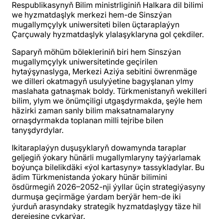
Respublikasynyň Bilim ministrliginiň Halkara dil bilimi
we hyzmatdaşlyk merkezi hem-de Sinszýan
mugallymçylyk uniwersiteti bilen üçtaraplaýyn
Çarçuwaly hyzmatdaşlyk ylalaşyklaryna gol çekdiler.
Saparyň möhüm bölekleriniň biri hem Sinszýan
mugallymçylyk uniwersitetinde geçirilen
hytaýşynaslyga, Merkezi Aziýa sebitini öwrenmäge
we dilleri okatmagyň usulyýetine bagyşlanan ylmy
maslahata gatnaşmak boldy. Türkmenistanyň wekilleri
bilim, ylym we önümçiligi utgaşdyrmakda, şeýle hem
häzirki zaman sanly bilim maksatnamalaryny
ornaşdyrmakda toplanan milli tejribe bilen
tanyşdyrdylar.
Ikitaraplaýyn duşuşyklaryň dowamynda taraplar
geljegiň ýokary hünärli mugallymlaryny taýýarlamak
boýunça bilelikdäki «ýol kartasyny» tassykladylar. Bu
ädim Türkmenistanda ýokary hünär bilimini
ösdürmegiň 2026–2052-nji ýyllar üçin strategiýasyny
durmuşa geçirmäge ýardam berýär hem-de iki
ýurduň arasyndaky strategik hyzmatdaşlygy täze hil
derejesine çykarýar.