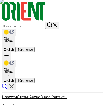
RU
English
Türkmençe
RU
English
Türkmençe
Новости
Статьи
Анонс
О нас
Контакты