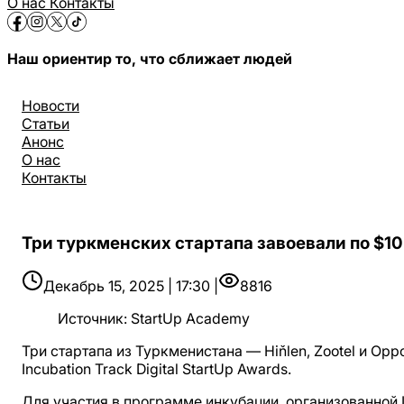
О нас
Контакты
Наш ориентир то, что сближает людей
Новости
Статьи
Анонс
О нас
Контакты
Три туркменских стартапа завоевали по $10 
Декабрь 15, 2025 | 17:30 |
8816
Источник
:
StartUp Academy
Три стартапа из Туркменистана — Hiňlen, Zootel и Op
Incubation Track Digital StartUp Awards.
Для участия в программе инкубации, организованной IT