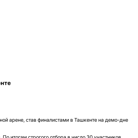
енте
дной арене, став финалистами в Ташкенте на демо-дне
. По итогам строгого отбора в число 30 участников