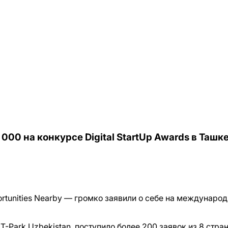
000 на конкурсе Digital StartUp Awards в Ташк
portunities Nearby — громко заявили о себе на междунаро
-Park Uzbekistan, поступило более 200 заявок из 8 стран