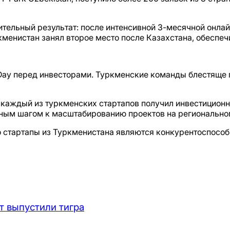
ельный результат: после интенсивной 3-месячной онлай
кменистан занял второе место после Казахстана, обеспеч
Day перед инвесторами. Туркменские команды блестяще 
каждый из туркменских стартапов получил инвестиционны
жным шагом к масштабированию проектов на регионально
л, что стартапы из Туркменистана являются конкурентосп
т выпустили тигра