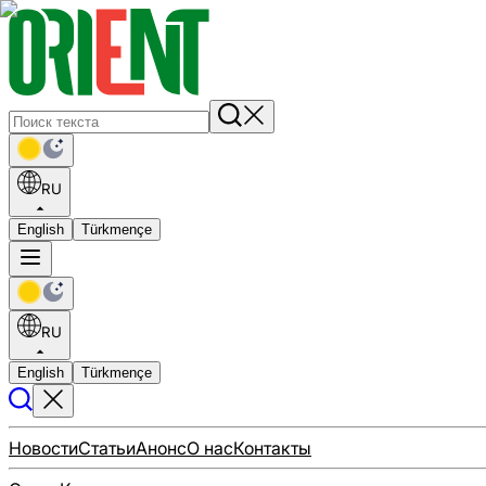
RU
English
Türkmençe
RU
English
Türkmençe
Новости
Статьи
Анонс
О нас
Контакты