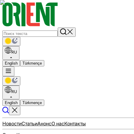
RU
English
Türkmençe
RU
English
Türkmençe
Новости
Статьи
Анонс
О нас
Контакты