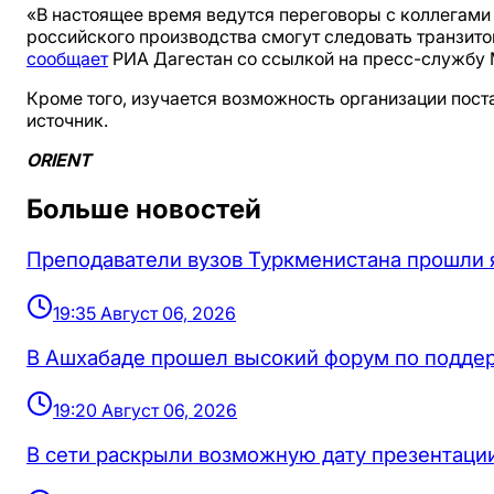
«В настоящее время ведутся переговоры с коллегами
российского производства смогут следовать транзитом
сообщает
РИА Дагестан со ссылкой на пресс-службу 
Кроме того, изучается возможность организации пост
источник.
ORIENT
Больше новостей
Преподаватели вузов Туркменистана прошли 
19:35 Август 06, 2026
В Ашхабаде прошел высокий форум по поддер
19:20 Август 06, 2026
В сети раскрыли возможную дату презентации