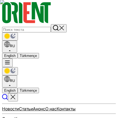
RU
English
Türkmençe
RU
English
Türkmençe
Новости
Статьи
Анонс
О нас
Контакты