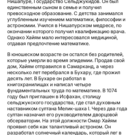
Нишапуре, Государство Сельджукидов. Он был
единственным сыном в семье и получил
превосходное образование. С детства занимался
углубленным изучением математики, философии и
астрономии. Учился в Нишапурском медресе, по
окончании которого получил квалификацию врача.
Однако Хайям мало интересовался медициной,
отдавая предпочтение математике.
В юношеском возрасте он остался без родителей,
которые умерли во время эпидемии. Продав свой
дом, Хайям отправился в Самарканд, а через
несколько лет перебрался в Бухару, где прожил
десять лет. В Бухаре он работал в
книгохранилищах и написал четыре
фундаментальных труда по математике. В 1074
году был приглашен в Исфахан, столицу
сельджукского государства, где стал духовным
наставником султана Мелик-шаха I. Через два года
султан назначил его руководителем дворцовой
обсерватории. На этой должности Омар Хайям
проявил себя как талантливый астроном. Он
разработал солнечный календарь, который лег в