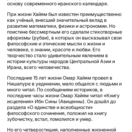
основу современного иранского календаря.
При жизни Хайям был известен преимущественно
как учёный, внесший значительный вклад в
развитие математики, физики и астрономии. Но
поистине бессмертным его сделали стихотворные
афоризмы (рубаи), в которых он высказывал свои
философские и этические мысли о жизни и
человеке, о знании, красоте и любви. Его
творчество стало удивительным явлением в
истории культуры народов Центральной Азии и
Ирана, всего человечества.
Последние 15 лет жизни Омар Хайям провел в
Нишапуре в уединении, мало общался с людьми и
много читал. По сообщениям историков, в
последние часы жизни Омар Хайям читал «Книгу
исцеления» Ибн Сины (Авиценны). Он дошёл до
раздела «О единстве и всеобщности»
философского сочинения, положил на книгу
зубочистку, встал, помолился и умер.
Но его четверостишия, наполненные жизненной