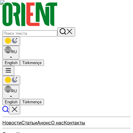
RU
English
Türkmençe
RU
English
Türkmençe
Новости
Статьи
Анонс
О нас
Контакты